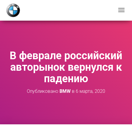
П
Е
Р
Е
К
Л
Ю
В феврале российский
Ч
И
авторынок вернулся к
Т
Ь
падению
Н
А
В
Опубликовано
BMW
в
6 марта, 2020
И
Г
А
Ц
И
Ю