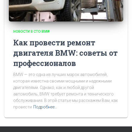
НОВОСТИ В СТО BMW
Как провести ремонт
двигателя BMW: советы от
профессионалов
BMW — это одна из лучших марок автомобилей,
которая известна своими мощными и надежными
двигателями. Однако, как и любой другой
автомобиль, BMW требует ремонта и технического
обслуживания. В этой статье мы расскажем Вам, как
провести
Подробнее…