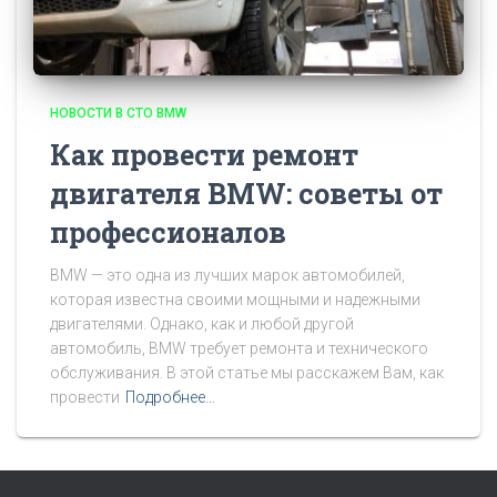
НОВОСТИ В СТО BMW
Как провести ремонт
двигателя BMW: советы от
профессионалов
BMW — это одна из лучших марок автомобилей,
которая известна своими мощными и надежными
двигателями. Однако, как и любой другой
автомобиль, BMW требует ремонта и технического
обслуживания. В этой статье мы расскажем Вам, как
провести
Подробнее…