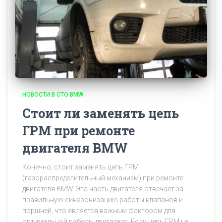
НОВОСТИ В СТО BMW
Стоит ли заменять цепь
ГРМ при ремонте
двигателя BMW
Конечно, стоит заменять цепь ГРМ
(газораспределительный механизм) при ремонте
двигателя BMW. Эта часть двигателя отвечает за
правильную синхронизацию работы клапанов и
поршней, что является важным фактором для
оптимальной работы двигателя. Если цепь ГРМ не