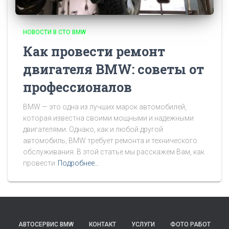
НОВОСТИ В СТО BMW
Как провести ремонт
двигателя BMW: советы от
профессионалов
BMW — это одна из лучших марок автомобилей,
которая известна своими мощными и надежными
двигателями. Однако, как и любой другой
автомобиль, BMW требует ремонта и технического
обслуживания. В этой статье мы расскажем Вам, как
провести
Подробнее…
АВТОСЕРВИС BMW
КОНТАКТ
УСЛУГИ
ФОТО РАБОТ