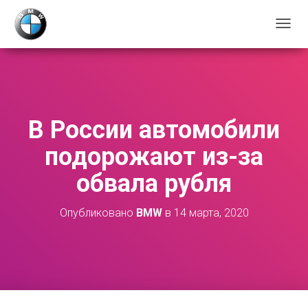
П
Е
Р
Е
К
Л
Ю
В России автомобили
Ч
И
подорожают из-за
Т
Ь
обвала рубля
Н
А
В
Опубликовано
BMW
в
14 марта, 2020
И
Г
А
Ц
И
Ю