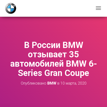
П
Е
Р
Е
К
Л
Ю
В России BMW
Ч
И
отзывает 35
Т
Ь
автомобилей BMW 6-
Н
А
Series Gran Coupe
В
И
Г
Опубликовано
BMW
в
10 марта, 2020
А
Ц
И
Ю