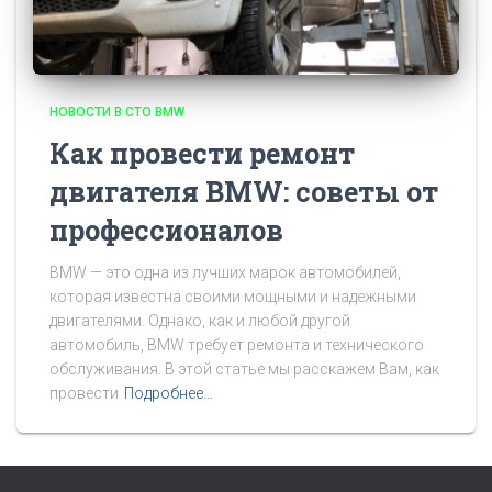
НОВОСТИ В СТО BMW
Как провести ремонт
двигателя BMW: советы от
профессионалов
BMW — это одна из лучших марок автомобилей,
которая известна своими мощными и надежными
двигателями. Однако, как и любой другой
автомобиль, BMW требует ремонта и технического
обслуживания. В этой статье мы расскажем Вам, как
провести
Подробнее…