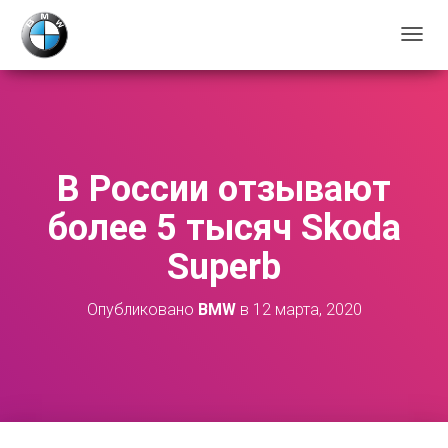
П
Е
Р
Е
К
Л
Ю
В России отзывают
Ч
И
более 5 тысяч Skoda
Т
Ь
Superb
Н
А
В
Опубликовано
BMW
в
12 марта, 2020
И
Г
А
Ц
И
Ю