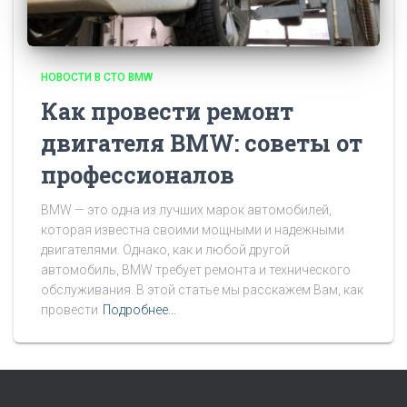
НОВОСТИ В СТО BMW
Как провести ремонт
двигателя BMW: советы от
профессионалов
BMW — это одна из лучших марок автомобилей,
которая известна своими мощными и надежными
двигателями. Однако, как и любой другой
автомобиль, BMW требует ремонта и технического
обслуживания. В этой статье мы расскажем Вам, как
провести
Подробнее…