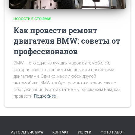
НОВОСТИ В СТО BMW
Как провести ремонт
двигателя BMW: советы от
профессионалов
BMW — это одна из лучших марок автомобилей,
которая известна своими мощными и надежными
двигателями. Однако, как и любой другой
автомобиль, BMW требует ремонта и технического
обслуживания. В этой статье мы расскажем Вам, как
провести
Подробнее…
АВТОСЕРВИС BMW
КОНТАКТ
УСЛУГИ
ФОТО РАБОТ