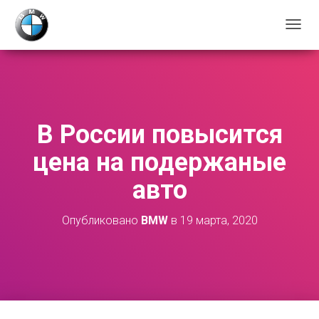
П
Е
Р
Е
К
Л
Ю
В России повысится
Ч
И
цена на подержаные
Т
Ь
авто
Н
А
В
Опубликовано
BMW
в
19 марта, 2020
И
Г
А
Ц
И
Ю