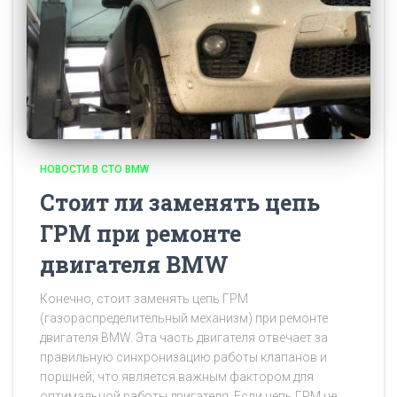
НОВОСТИ В СТО BMW
Стоит ли заменять цепь
ГРМ при ремонте
двигателя BMW
Конечно, стоит заменять цепь ГРМ
(газораспределительный механизм) при ремонте
двигателя BMW. Эта часть двигателя отвечает за
правильную синхронизацию работы клапанов и
поршней, что является важным фактором для
оптимальной работы двигателя. Если цепь ГРМ не