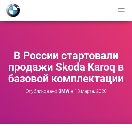
П
Е
Р
Е
К
Л
Ю
В России стартовали
Ч
И
продажи Skoda Karoq в
Т
Ь
базовой комплектации
Н
А
В
Опубликовано
BMW
в
13 марта, 2020
И
Г
А
Ц
И
Ю