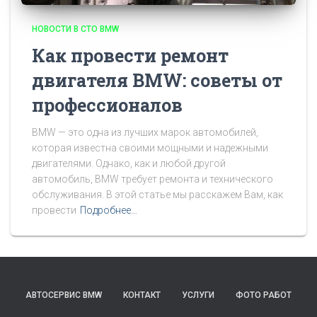
НОВОСТИ В СТО BMW
Как провести ремонт
двигателя BMW: советы от
профессионалов
BMW — это одна из лучших марок автомобилей,
которая известна своими мощными и надежными
двигателями. Однако, как и любой другой
автомобиль, BMW требует ремонта и технического
обслуживания. В этой статье мы расскажем Вам, как
провести
Подробнее…
АВТОСЕРВИС BMW
КОНТАКТ
УСЛУГИ
ФОТО РАБОТ