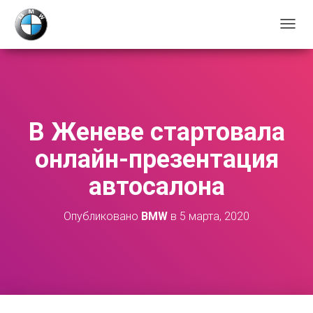
П
Е
Р
Е
К
Л
Ю
В Женеве стартовала
Ч
И
онлайн-презентация
Т
Ь
автосалона
Н
А
В
Опубликовано
BMW
в
5 марта, 2020
И
Г
А
Ц
И
Ю