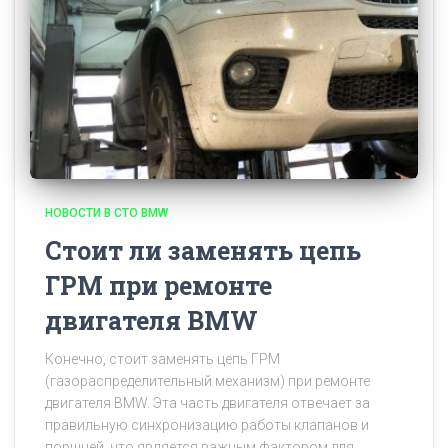
НОВОСТИ В СТО BMW
Стоит ли заменять цепь
ГРМ при ремонте
двигателя BMW
Конечно, стоит заменять цепь ГРМ
(газораспределительный механизм) при ремонте
двигателя BMW. Эта часть двигателя отвечает за
правильную синхронизацию работы клапанов и
поршней, что является важным фактором для