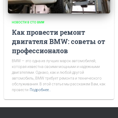
НОВОСТИ В СТО BMW
Как провести ремонт
двигателя BMW: советы от
профессионалов
BMW — это одна из лучших марок автомобилей,
которая известна своими мощными и надежными
двигателями. Однако, как и любой другой
автомобиль, BMW требует ремонта и технического
обслуживания. В этой статье мы расскажем Вам, как
провести
Подробнее…