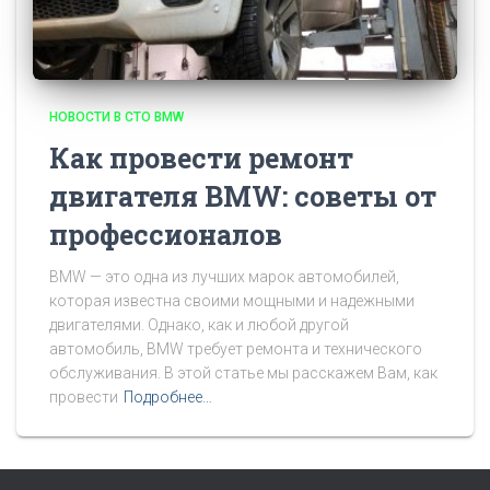
НОВОСТИ В СТО BMW
Как провести ремонт
двигателя BMW: советы от
профессионалов
BMW — это одна из лучших марок автомобилей,
которая известна своими мощными и надежными
двигателями. Однако, как и любой другой
автомобиль, BMW требует ремонта и технического
обслуживания. В этой статье мы расскажем Вам, как
провести
Подробнее…