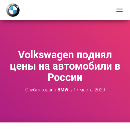
П
Е
Р
Е
К
Л
Ю
Volkswagen поднял
Ч
И
цены на автомобили в
Т
Ь
России
Н
А
В
Опубликовано
BMW
в
17 марта, 2020
И
Г
А
Ц
И
Ю